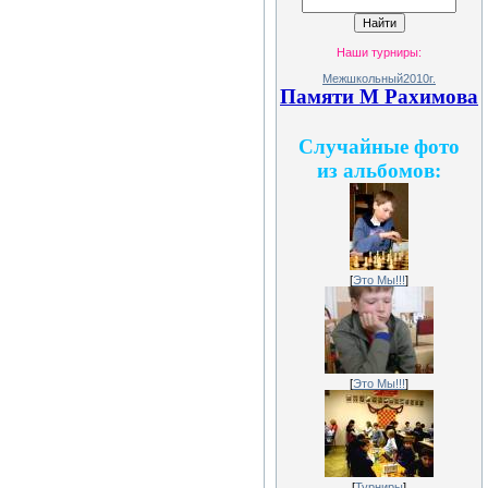
Наши турниры:
Межшкольный2010г.
Памяти М Рахимова
Случайные фото
из альбомов:
[
Это Мы!!!
]
[
Это Мы!!!
]
[
Турниры
]