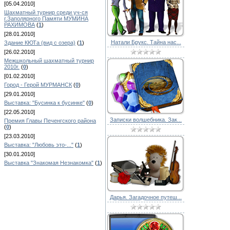
[05.04.2010]
Шахматный турнир среди уч-ся
г.Заполярного Памяти МУМИНА
РАХИМОВА
(
1
)
[28.01.2010]
Натали Брукс. Тайна нас...
Здание КЮТа (вид с озера)
(
1
)
[26.02.2010]
Межшкольный шахматный турнир
2010г.
(
0
)
[01.02.2010]
Город - Герой МУРМАНСК
(
0
)
[29.01.2010]
Выставка: "Бусинка к бусинке"
(
0
)
[22.05.2010]
Записки волшебника. Зак...
Премия Главы Печенгского района
(
0
)
[23.03.2010]
Выставка: "Любовь это-..."
(
1
)
[30.01.2010]
Выставка "Знакомая Незнакомка"
(
1
)
Дарья. Загадочное путеш...