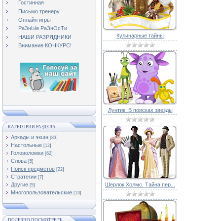
Гостинная
Письмо тренеру
Онлайн игры
РаЗнЫе РаЗнОсТи
Кулинарные тайны
НАШИ РАЗРЯДНИКИ
Внимание КОНКУРС!
Лунтик. В поисках звезды
КАТЕГОРИИ РАЗДЕЛА
Аркады и экшн
[83]
Настольные
[12]
Головоломки
[62]
Слова
[5]
Поиск предметов
[22]
Стратегии
[7]
Другие
Шерлок Холмс. Тайна пер...
[5]
Многопользовательские
[13]
ПОЛЕЗНО ПОСМОТРЕТЬ.