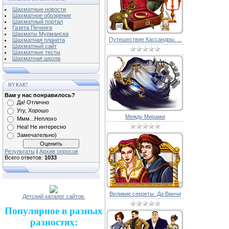
Шахматные новости
Шахматное обозрение
Шахматный портал
Газета Печенга
Шахматы Мурманска
Путешествие Кассандры. ...
Шахматная планета
Шахматный сайт
Шахматные тесты
Шахматная школа
НУ КАК?
Вам у нас понравилось?
Да! Отлично
Угу, Хорошо
Между Мирами
Ммм...Неплохо
Неа! Не интересно
Замечательно)
Результаты
|
Архив опросов
Всего ответов:
1033
Великие секреты. Да Винчи
Детский каталог сайтов.
Популярное в разных
разностях: