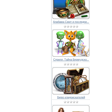
Алабама Смит и последни...
Сприлл. Тайна Бермудско...
Бюро кладоискателей