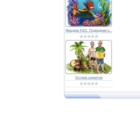
Фишдом H2O. Подводная о...
Остров секретов