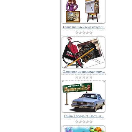
Таинственный мир искусс...
Охотники за привидениям...
Тайны Города N. Часть в...