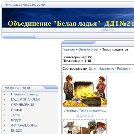
Пятница, 07.08.2026, 00:09
Объединение "Белая ладья" ДДТ№2 г
ГЛАВНАЯ
Главная
»
Онлайн игры
» Поиск предметов
В категории игр
:
22
Показано игр
:
1-18
Сортировать по
:
Дате
·
Названию
·
Рейтингу
·
МИЛОСТИ ПРОСИМ!
Главная страница
БУДЕМ ЗНАКОМЫ
ОБЪЯВЛЕНИЯ
Статьи
Легенды. Тайна старинно...
Тесты
Форум
ФОТОАЛЬБОМЫ
ВИДЕО