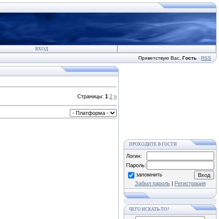
ВХОД
Приветствую Вас
,
Гость
·
RSS
Страницы
:
1
2
»
ПРОХОДИТЕ В ГОСТИ
Логин:
Пароль:
запомнить
Забыл пароль
|
Регистрация
ЧЕГО ИСКАТЬ-ТО?